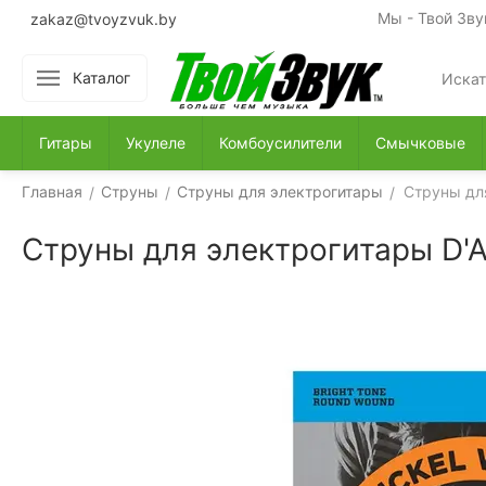
Мы - Твой Зву
zakaz@tvoyzvuk.by
Каталог
Гитары
Укулеле
Комбоусилители
Смычковые
Главная
Струны
Струны для электрогитары
Струны для
/
/
/
Струны для электрогитары D'A