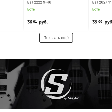
Ball 2222 9-46
Ball 2627 1
Есть
Есть
36
руб.
39
руб
01
00
Показать ещё