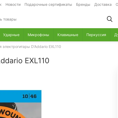
к
Новости
Подарочные сертификаты
Бренды
Доставка
О
Ударные
Микрофоны
Клавишные
Перкуссия
Д
 электрогитары D'Addario EXL110
ddario EXL110