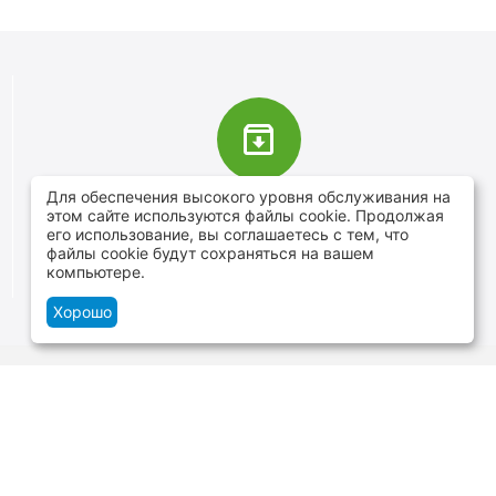
Для обеспечения высокого уровня обслуживания на
В наличии более 4000 наименований
этом сайте используются файлы cookie. Продолжая
товаров
его использование, вы соглашаетесь с тем, что
файлы cookie будут сохраняться на вашем
От расходников до сценического оборудования
компьютере.
Хорошо
Контакты
г.Минск, ул. В.Хоружей 1а, ТЦ Силуэт -
нижний уровень
+375 29 109-06-88