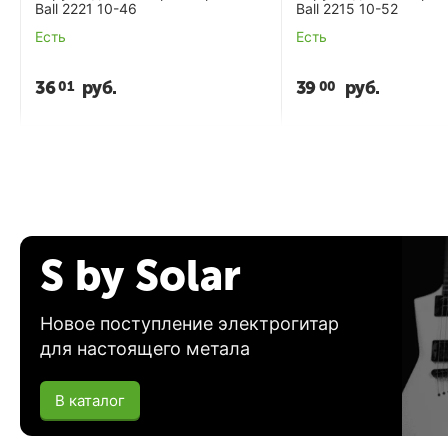
Ball 2221 10-46
Ball 2215 10-52
Есть
Есть
36
руб.
39
руб.
01
00
S by Solar
Новое поступление электрогитар
для настоящего метала
В каталог