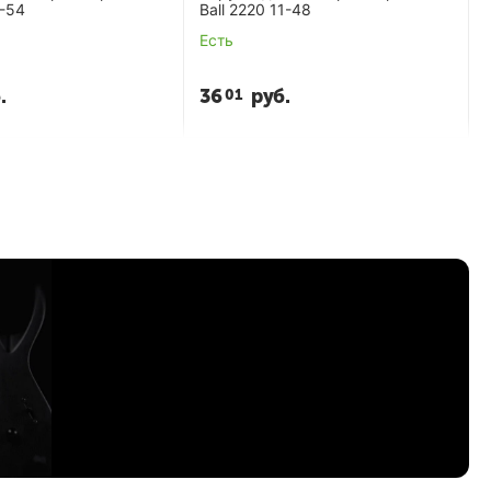
1-54
Ball 2220 11-48
Есть
.
36
руб.
01