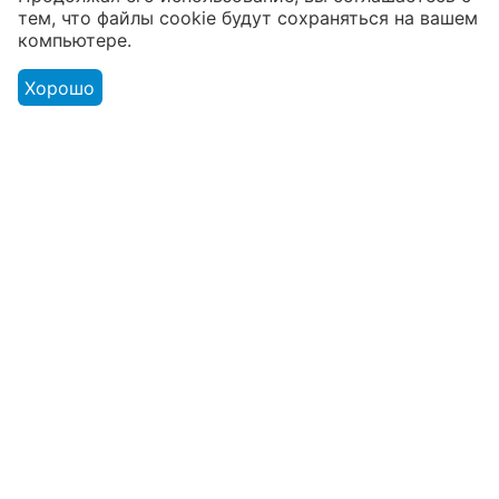
тем, что файлы cookie будут сохраняться на вашем
товаров
компьютере.
От расходников до сценического
оборудования
Хорошо
Магазин
Оформление заказа
Контакты
© 2003 - 2026 Твой Звук - магазин музыкальных инструментов.
Адрес розничного магазина: г. Минск ул. В. Хоружей 1а. ЧТУП
«Мьюзик Лайн» УНП 191001384 от 18.03.2008 Минским