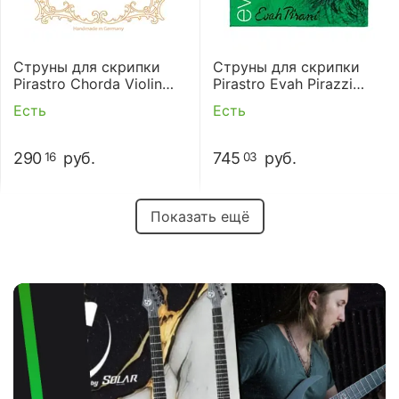
Струны для скрипки
Струны для скрипки
Pirastro Chorda Violin
Pirastro Evah Pirazzi
112021 (4/4)
419021 (4/4)
Есть
Есть
290
руб.
745
руб.
16
03
Показать ещё