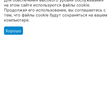
Для обеспечения высокого уровня обслуживания
на этом сайте используются файлы cookie.
В наличии более 4000 наименований
Продолжая его использование, вы соглашаетесь с
тем, что файлы cookie будут сохраняться на вашем
товаров
компьютере.
От расходников до сценического
оборудования
Хорошо
Магазин
Оформление заказа
Контакты