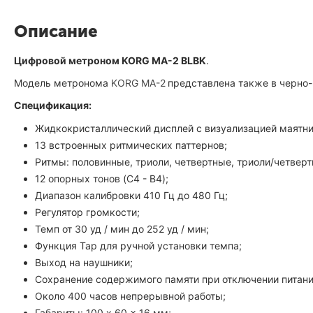
Описание
Цифровой метроном KORG MA-2 BLBK
.
Модель метронома
KORG MA-2
представлена также в черно-
Спецификация:
Жидкокристаллический дисплей с визуализацией маятни
13 встроенных ритмических паттернов;
Ритмы: половинные, триоли, четвертные, триоли/четверт
12 опорных тонов (C4 - B4);
Диапазон калибровки 410 Гц до 480 Гц;
Регулятор громкости;
Темп от 30 уд / мин до 252 уд / мин;
Функция Tap для ручной установки темпа;
Выход на наушники;
Сохранение содержимого памяти при отключении питани
Около 400 часов непрерывной работы;
Габариты: 100 x 60 x 16 мм;