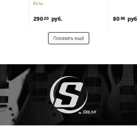
Есть
290
руб.
80
руб
20
96
Показать ещё