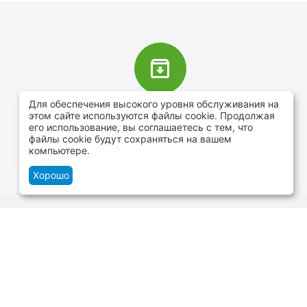
Для обеспечения высокого уровня обслуживания на
В наличии более 4000 наименований
этом сайте используются файлы cookie. Продолжая
товаров
его использование, вы соглашаетесь с тем, что
файлы cookie будут сохраняться на вашем
От расходников до сценического оборудования
компьютере.
Хорошо
Контакты
г.Минск, ул. В.Хоружей 1а, ТЦ Силуэт -
нижний уровень
+375 29 109-06-88
и
+375 29 699-06-88