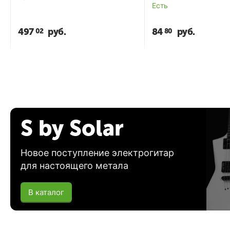
Есть
497
руб.
84
руб.
02
80
S by Solar
Новое поступление электрогитар
для настоящего метала
В каталог