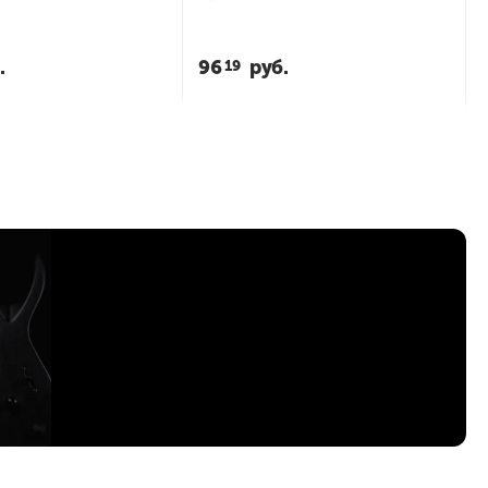
.
96
руб.
19