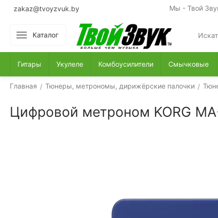
Мы - Твой Зву
zakaz@tvoyzvuk.by
Каталог
Гитары
Укулеле
Комбоусилители
Смычковые
Главная
Тюнеры, метрономы, дирижёрские палочки
Тюн
/
/
Цифровой метроном KORG MA