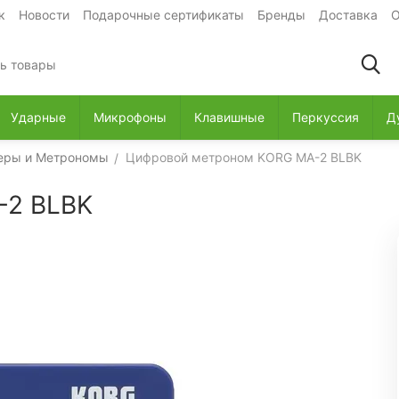
к
Новости
Подарочные сертификаты
Бренды
Доставка
О
Ударные
Микрофоны
Клавишные
Перкуссия
Д
еры и Метрономы
Цифровой метроном KORG MA-2 BLBK
/
-2 BLBK