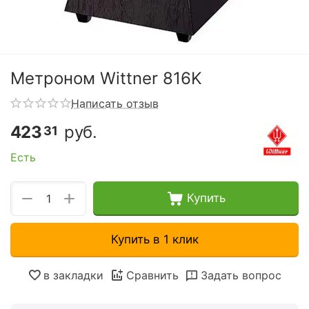
Метроном Wittner 816K
Написать отзыв
423
руб.
31
Есть
+
−
Купить
Купить в 1 клик
в закладки
Сравнить
Задать вопрос