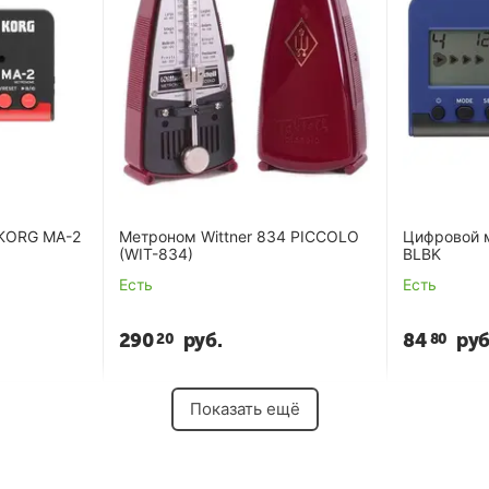
KORG MA-2
Метроном Wittner 834 PICCOLO
Цифровой 
(WIT-834)
BLBK
Есть
Есть
290
руб.
84
руб
20
80
Показать ещё