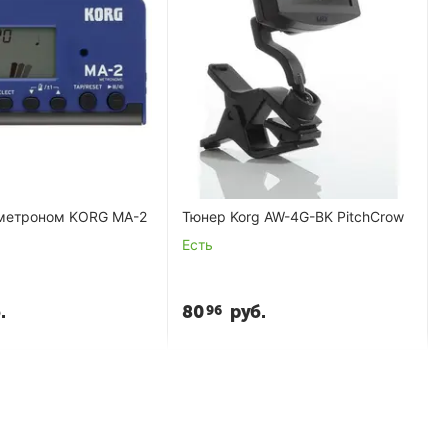
метроном KORG MA-2
Тюнер Korg AW-4G-BK PitchCrow
Есть
.
80
руб.
96