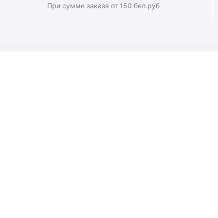
При сумме заказа от 150 бел.руб
Магазин
О компании
Новости
Полезные статьи
Подарочные сертификаты
Карта сайта
© 2003 - 2026 Твой Звук - магазин музыкальных инструментов. 