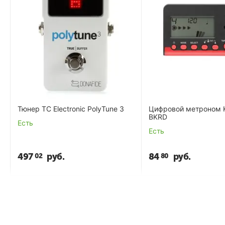
Тюнер TC Electronic PolyTune 3
Цифровой метроном 
BKRD
Есть
Есть
497
руб.
84
руб.
02
80