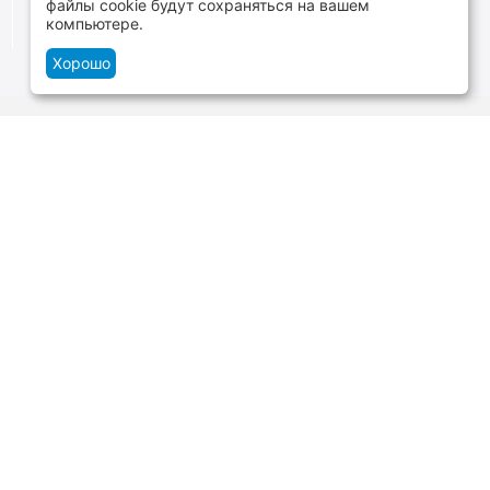
файлы cookie будут сохраняться на вашем
От расходников до сценического оборудования
компьютере.
Хорошо
Контакты
г.Минск, ул. В.Хоружей 1а, ТЦ Силуэт -
нижний уровень
+375 29 109-06-88
и
+375 29 699-06-88
Пн-Cб 10:00-20:00 Вс 10:00-19:00
zakaz@tvoyzvuk.by
Посмотреть на карте
юзик Лайн» УНП 191001384 от 18.03.2008 Минским горисполкомом,