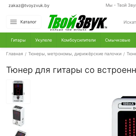
Мы - Твой Зву
zakaz@tvoyzvuk.by
Каталог
Гитары
Укулеле
Комбоусилители
Смычковые
Главная
Тюнеры, метрономы, дирижёрские палочки
Тюн
/
/
Тюнер для гитары со встроен