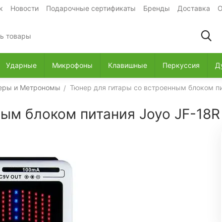
к
Новости
Подарочные сертификаты
Бренды
Доставка
О
Ударные
Микрофоны
Клавишные
Перкуссия
Д
еры и Метрономы
Тюнер для гитары со встроенным блоком пи
/
ным блоком питания Joyo JF-18R