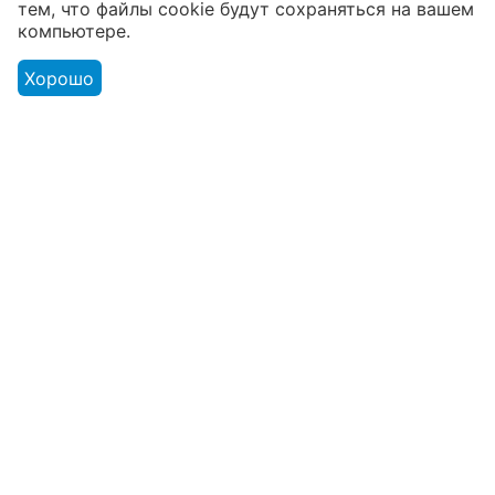
тем, что файлы cookie будут сохраняться на вашем
товаров
компьютере.
От расходников до сценического
оборудования
Хорошо
Магазин
Оформление заказа
Контакты
© 2003 - 2026 Твой Звук - магазин музыкальных инструментов.
Адрес розничного магазина: г. Минск ул. В. Хоружей 1а. ЧТУП
«Мьюзик Лайн» УНП 191001384 от 18.03.2008 Минским