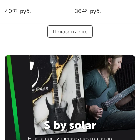
40
руб.
36
руб.
02
48
Показать ещё
S by solar
Новое поступление электрогитар