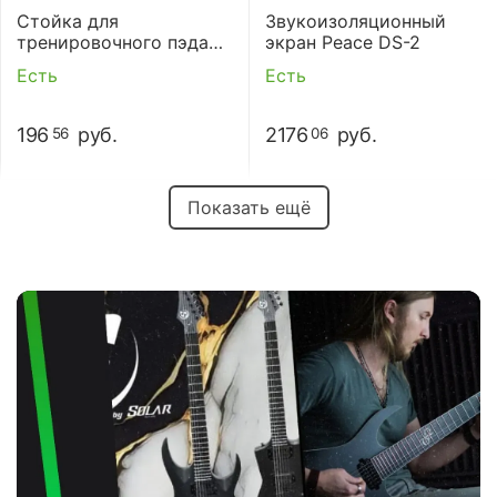
Стойка для
Звукоизоляционный
тренировочного пэда
экран Peace DS-2
Peace TR-3S
Есть
Есть
196
руб.
2176
руб.
56
06
Показать ещё