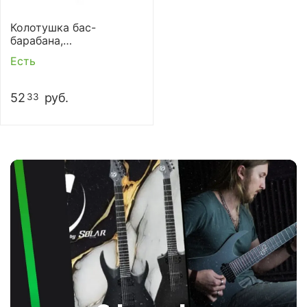
Колотушка бас-
барабана,
двусторонняя, Dixon
Есть
PPB-P1-HP
52
руб.
33