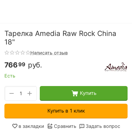
Тарелка Amedia Raw Rock China
18"
Написать отзыв
766
руб.
99
Есть
+
−
Купить
Купить в 1 клик
в закладки
Сравнить
Задать вопрос