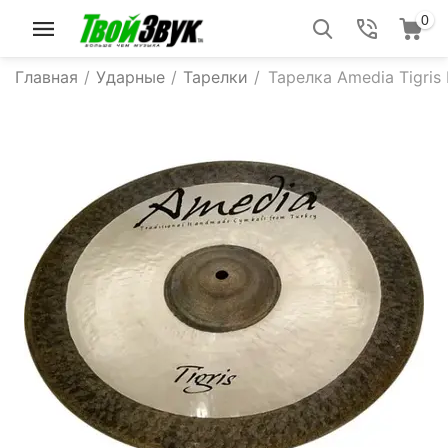
0
Главная
/
Ударные
/
Тарелки
/
Тарелка Amedia Tigris 