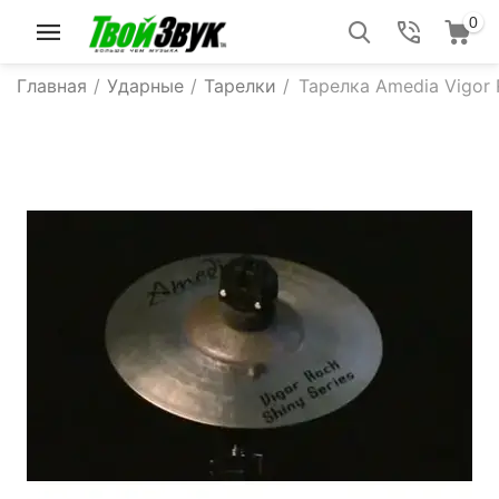
0
Главная
/
Ударные
/
Тарелки
/
Тарелка Amedia Vigor 