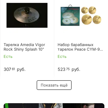
Тарелка Amedia Vigor
Набор барабанных
Rock Shiny Splash 10"
тарелок Peace CYM-9-
8208
Есть
Есть
307
руб.
523
руб.
61
75
Показать ещё