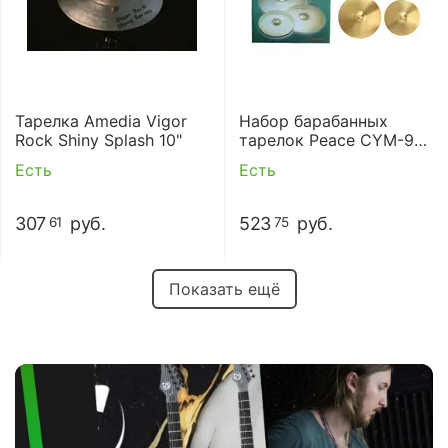
Тарелка Amedia Vigor
Набор барабанных
Rock Shiny Splash 10"
тарелок Peace CYM-9-
8208
Есть
Есть
307
руб.
523
руб.
61
75
Показать ещё