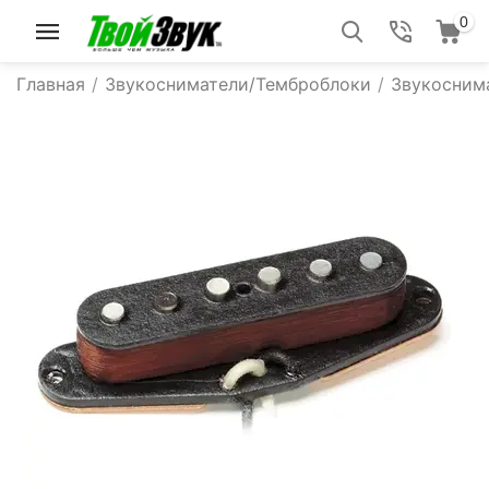
0
Главная
/
Звукосниматели/Темброблоки
/
Звукоснима