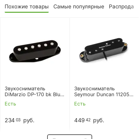
Похожие товары
Самые популярные
Распродаж
Звукосниматель
Звукосниматель
DiMarzio DP-170 bk Blue
Seymour Duncan 11205-
Velvet Neck
35-B SDBR-1n
Есть
Есть
Duckbuckers Strat Blk
234
руб.
449
руб.
03
42