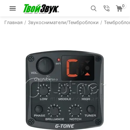
0
Главная
/
Звукосниматели/Темброблоки
/
Тембробло