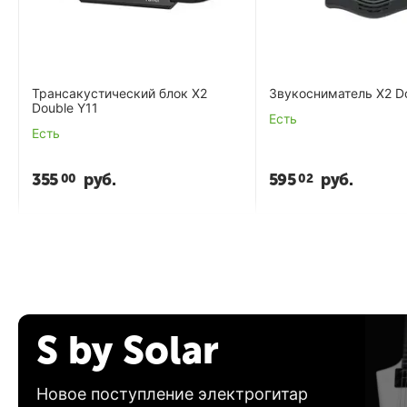
Трансакустический блок X2
Звукосниматель X2 D
Double Y11
Есть
Есть
355
руб.
595
руб.
00
02
S by Solar
Новое поступление электрогитар