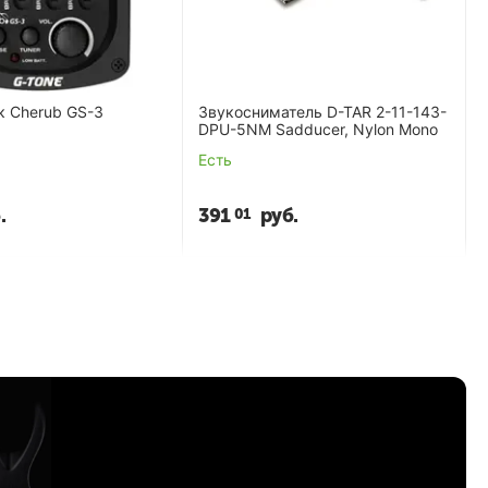
к Cherub GS-3
Звукосниматель D-TAR 2-11-143-
DPU-5NM Sadducer, Nylon Mono
Есть
.
391
руб.
01