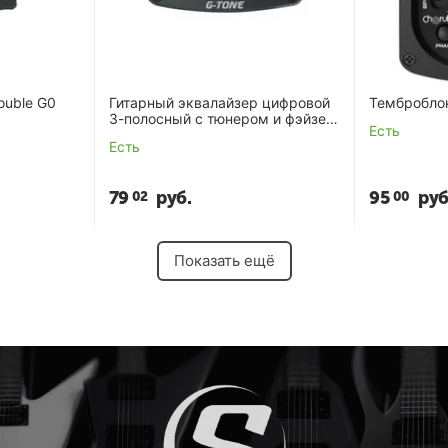
ouble G0
Гитарный эквалайзер цифровой
Тембробло
3-полосный с тюнером и фэйзер
Есть
эффектом Cherub GT-2
Есть
79
руб.
95
руб
02
00
Показать ещё