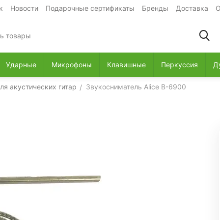
к
Новости
Подарочные сертификаты
Бренды
Доставка
О
Ударные
Микрофоны
Клавишные
Перкуссия
Д
ля акустических гитар
Звукосниматель Alice B-6900
/