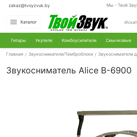
Мы - Твой Зву
zakaz@tvoyzvuk.by
Каталог
Гитары
Укулеле
Комбоусилители
Смычковые
Главная
Звукосниматели/Темброблоки
Звукосниматели д
/
/
Звукосниматель Alice B-6900