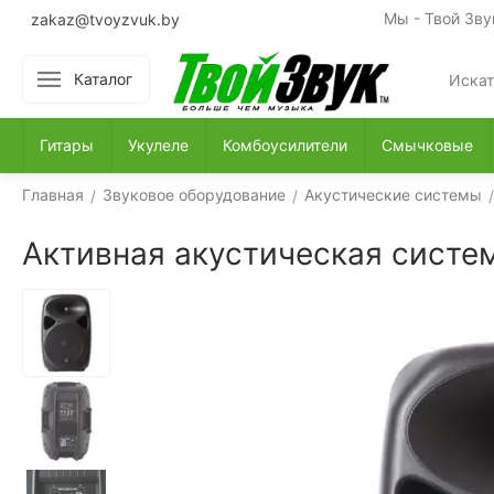
Мы - Твой Зву
zakaz@tvoyzvuk.by
Каталог
Гитары
Укулеле
Комбоусилители
Смычковые
Главная
Звуковое оборудование
Акустические системы
/
/
/
Активная акустическая систе