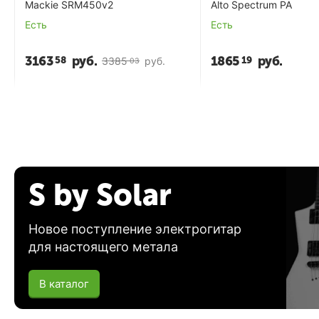
Mackie SRM450v2
Alto Spectrum PA
Есть
Есть
3163
руб.
1865
руб.
58
19
3385
руб.
03
S by Solar
Новое поступление электрогитар
для настоящего метала
В каталог