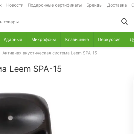
к
Новости
Подарочные сертификаты
Бренды
Доставка
О
Ударные
Микрофоны
Клавишные
Перкуссия
Д
Активная акустическая система Leem SPA-15
ма Leem SPA-15