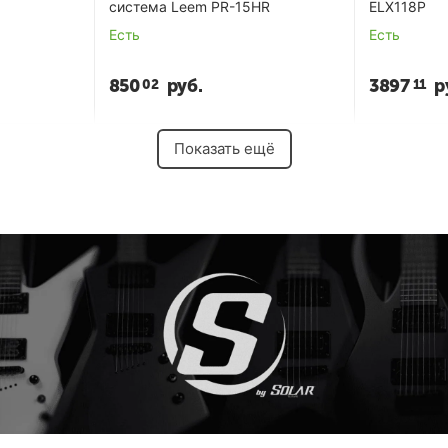
система Leem PR-15HR
ELX118P
Есть
Есть
850
руб.
3897
р
02
11
Показать ещё