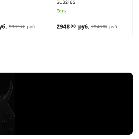
SUB218S
Есть
уб.
2948
руб.
08
3897
руб.
2948
руб.
66
35