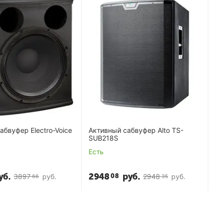
абвуфер Electro-Voice
Активный сабвуфер Alto TS-
SUB218S
Есть
уб.
2948
руб.
08
3897
руб.
2948
руб.
66
35