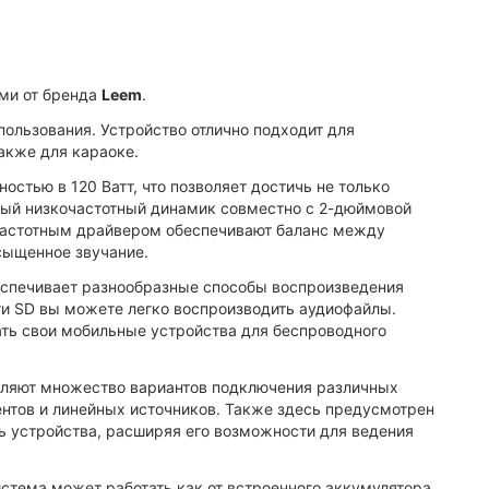
ами от бренда
Leem
.
пользования. Устройство отлично подходит для
акже для караоке.
стью в 120 Ватт, что позволяет достичь не только
овый низкочастотный динамик совместно с 2-дюймовой
астотным драйвером обеспечивают баланс между
сыщенное звучание.
еспечивает разнообразные способы воспроизведения
ти SD вы можете легко воспроизводить аудиофайлы.
ать свои мобильные устройства для беспроводного
вляют множество вариантов подключения различных
ентов и линейных источников. Также здесь предусмотрен
ь устройства, расширяя его возможности для ведения
стема может работать как от встроенного аккумулятора,