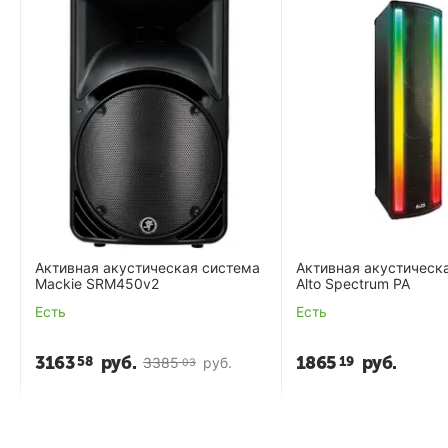
Активная акустическая система
Активная акустическ
Mackie SRM450v2
Alto Spectrum PA
Есть
Есть
3163
руб.
1865
руб.
58
19
3385
руб.
03