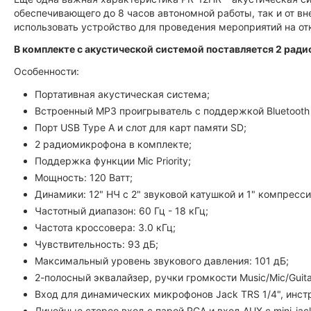
обеспечивающего до 8 часов автономной работы, так и от в
использовать устройство для проведения мероприятий на от
В комплекте с акустической системой поставляется 2 рад
Особенности:
Портативная акустическая система;
Встроенный MP3 проигрыватель с поддержкой Bluetooth
Порт USB Type A и слот для карт памяти SD;
2 радиомикрофона в комплекте;
Поддержка функции Mic Priority;
Мощность: 120 Ватт;
Динамики: 12" НЧ с 2" звуковой катушкой и 1" компресс
Частотный диапазон: 60 Гц - 18 кГц;
Частота кроссовера: 3.0 кГц;
Чувствительность: 93 дБ;
Максимальный уровень звукового давления: 101 дБ;
2-полосный эквалайзер, ручки громкости Music/Mic/Guita
Вход для динамических микрофонов Jack TRS 1/4", инст
Линейные стерео вход с парой RCA и вход AUX с mini-jac