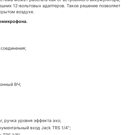
нешних 12-вольтовых адаптеров. Такое решение позволяет
крытом воздухе.
иомикрофона.
 соединения;
ионный ВЧ;
r, ручка уровня эффекта эхо;
рументальный вход Jack TRS 1/4";
k TRS 1/8"