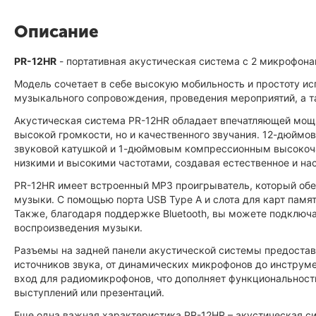
Описание
PR-12HR
- портативная акустическая система с 2 микрофон
Модель сочетает в себе высокую мобильность и простоту ис
музыкального сопровождения, проведения мероприятий, а т
Акустическая система PR-12HR обладает впечатляющей мощно
высокой громкости, но и качественного звучания. 12-дюйм
звуковой катушкой и 1-дюймовым компрессионным высокоч
низкими и высокими частотами, создавая естественное и на
PR-12HR имеет встроенный MP3 проигрыватель, который об
музыки. С помощью порта USB Type A и слота для карт памя
Также, благодаря поддержке Bluetooth, вы можете подключ
воспроизведения музыки.
Разъемы на задней панели акустической системы предоста
источников звука, от динамических микрофонов до инструм
вход для радиомикрофонов, что дополняет функциональност
выступлений или презентаций.
Еще одна важная характеристика PR-12HR – акустическая си