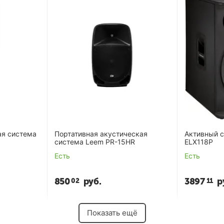
ая система
Портативная акустическая
Активный с
система Leem PR-15HR
ELX118P
Есть
Есть
850
руб.
3897
р
02
11
Показать ещё