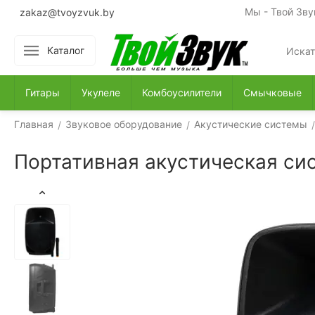
Мы - Твой Зву
zakaz@tvoyzvuk.by
Каталог
Гитары
Укулеле
Комбоусилители
Смычковые
Главная
Звуковое оборудование
Акустические системы
/
/
/
Портативная акустическая си