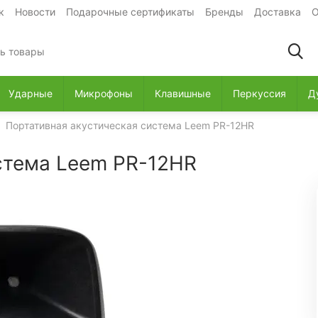
к
Новости
Подарочные сертификаты
Бренды
Доставка
О
Ударные
Микрофоны
Клавишные
Перкуссия
Д
Портативная акустическая система Leem PR-12HR
стема Leem PR-12HR