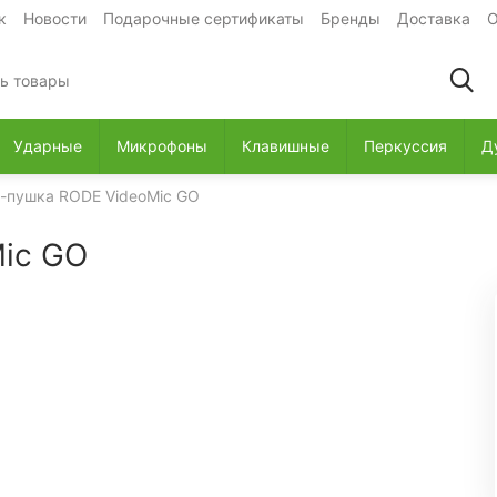
к
Новости
Подарочные сертификаты
Бренды
Доставка
О
Ударные
Микрофоны
Клавишные
Перкуссия
Д
-пушка RODE VideoMic GO
ic GO