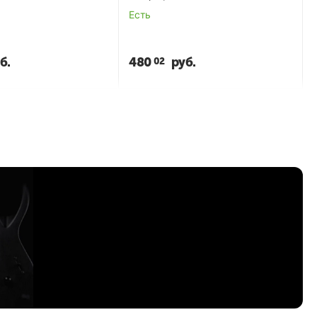
Есть
б.
480
руб.
02