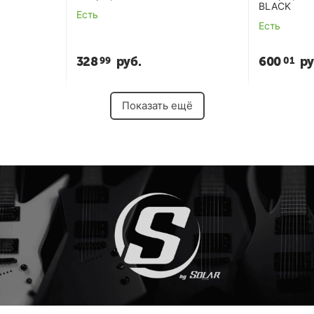
BLACK
Есть
Есть
328
руб.
600
ру
99
01
Показать ещё