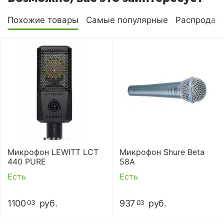
Похожие товары
Самые популярные
Распродаж
Микрофон LEWITT LCT
Микрофон Shure Beta
440 PURE
58A
Есть
Есть
1100
руб.
937
руб.
03
03