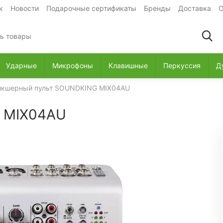
к
Новости
Подарочные сертификаты
Бренды
Доставка
О
Ударные
Микрофоны
Клавишные
Перкуссия
Д
кшерный пульт SOUNDKING MIX04AU
 MIX04AU