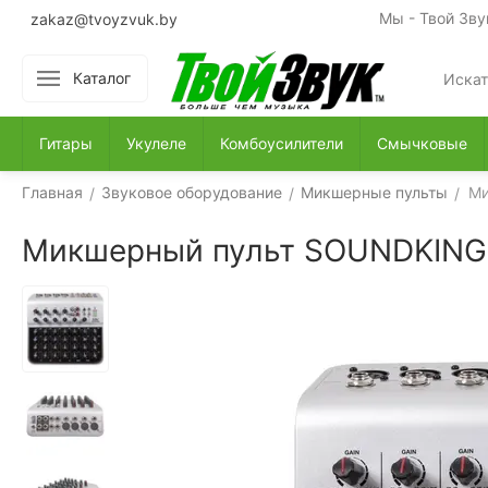
Мы - Твой Зву
zakaz@tvoyzvuk.by
Каталог
Гитары
Укулеле
Комбоусилители
Смычковые
Главная
Звуковое оборудование
Микшерные пульты
Ми
/
/
/
Микшерный пульт SOUNDKING