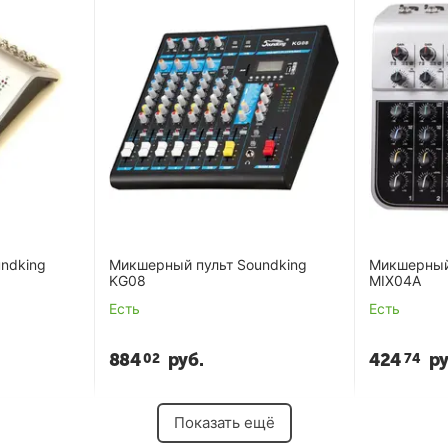
ndking
Микшерный пульт Soundking
Микшерный
KG08
MIX04A
Есть
Есть
884
руб.
424
ру
02
74
Показать ещё