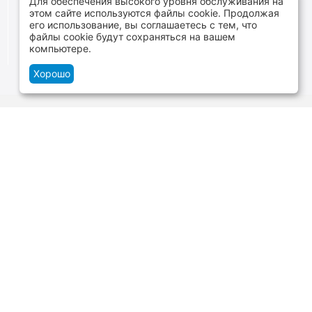
Для обеспечения высокого уровня обслуживания на
В наличии более 4000 наименований
этом сайте используются файлы cookie. Продолжая
товаров
его использование, вы соглашаетесь с тем, что
файлы cookie будут сохраняться на вашем
От расходников до сценического оборудования
компьютере.
Хорошо
Контакты
г.Минск, ул. В.Хоружей 1а, ТЦ Силуэт -
нижний уровень
+375 29 109-06-88
и
+375 29 699-06-88
Пн-Cб 10:00-20:00 Вс 10:00-19:00
zakaz@tvoyzvuk.by
Посмотреть на карте