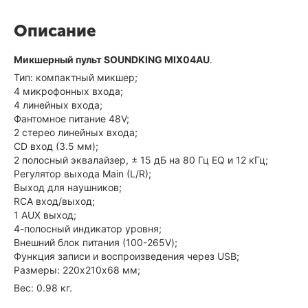
Описание
Микшерный пульт SOUNDKING MIX04AU
.
Тип: компактный микшер;
4 микрофонных входа;
4 линейных входа;
Фантомное питание 48V;
2 стерео линейных входа;
CD вход (3.5 мм);
2 полосный эквалайзер, ± 15 дБ на 80 Гц EQ и 12 кГц;
Регулятор выхода Main (L/R);
Выход для наушников;
RCA вход/выход;
1 AUX выход;
4-полосный индикатор уровня;
Внешний блок питания (100-265V);
Функция записи и воспроизведения через USB;
Размеры: 220х210х68 мм;
Вес: 0.98 кг.