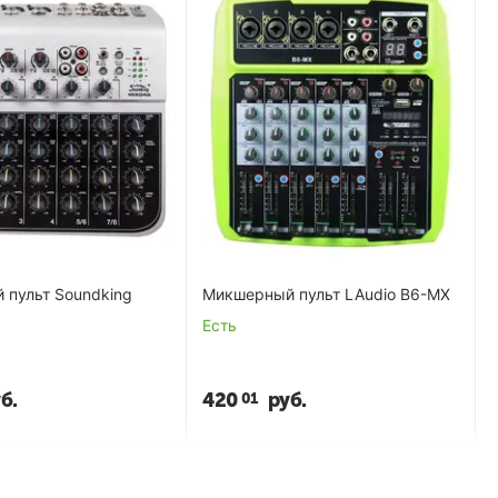
 пульт Soundking
Микшерный пульт LAudio B6-MX
Есть
б.
420
руб.
01