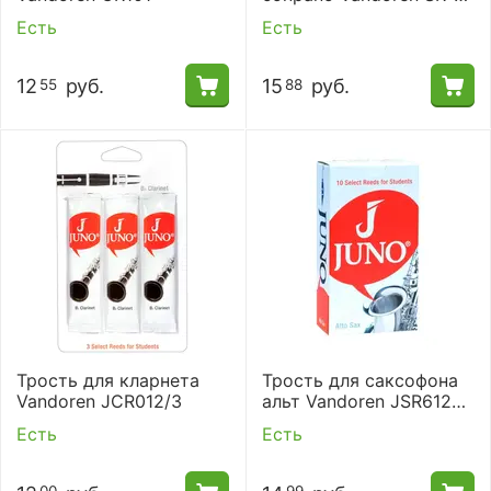
2015
Есть
Есть
12
руб.
15
руб.
55
88
Трость для кларнета
Трость для саксофона
Vandoren JCR012/3
альт Vandoren JSR612
(№ 2)
Есть
Есть