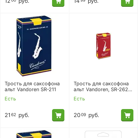
12
руб.
14
руб.
00
99
Трость для саксофона
Трость для саксофона
альт Vandoren SR-211
альт Vandoren, SR-262R
(№ 2)
Есть
Есть
21
руб.
20
руб.
62
09