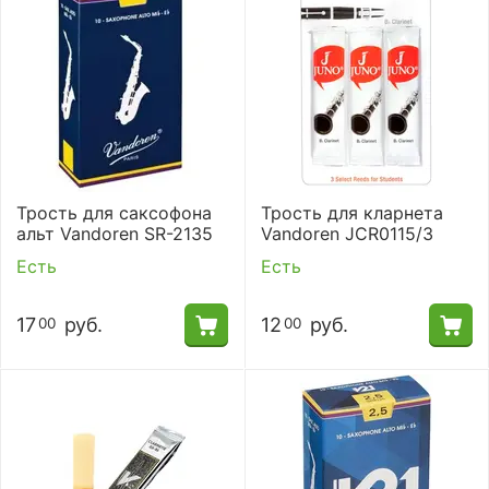
Трость для саксофона
Трость для кларнета
альт Vandoren SR-2135
Vandoren JCR0115/3
Есть
Есть
17
руб.
12
руб.
00
00