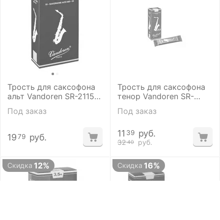
Трость для саксофона
Трость для саксофона
альт Vandoren SR-2115
тенор Vandoren SR-
(1-1\2)
2725 (№ 2-1/2)
Под заказ
Под заказ
11
руб.
39
19
руб.
79
32
руб.
40
12%
16%
Скидка
Скидка