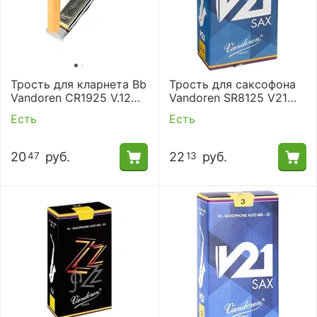
Трость для кларнета Bb
Трость для саксофона
Vandoren CR1925 V.12
Vandoren SR8125 V21
№2,5
№2,5
Есть
Есть
20
руб.
22
руб.
47
13