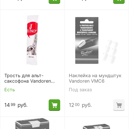
Трость для альт-
Наклейка на мундштук
саксофона Vandoren
Vandoren VMC6
JSR613 №3
Есть
Под заказ
14
руб.
12
руб.
99
00