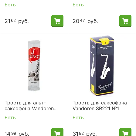
№1,5
№2.5
Есть
Есть
21
руб.
20
руб.
62
47
Трость для альт-
Трость для саксофона
саксофона Vandoren
Vandoren SR221 №1
JSR6115 (№ 1/2)
Есть
Есть
14
руб.
31
руб.
99
82