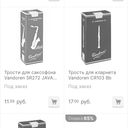
Трости для саксофона
Трость для кларнета
Vandoren SR272 JAVA
Vandoren CR103 Bb
Тенор №2 (5 шт)
Под заказ
Под заказ
11
руб.
17
руб.
39
00
65%
Скидка