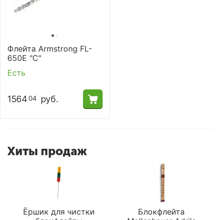
Флейта Armstrong FL-
650E "C"
Есть
1564
руб.
04
Хиты продаж
Ёршик для чистки
Блокфлейта