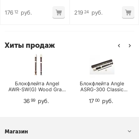
176
руб.
219
руб.
12
24
Хиты продаж
Блокфлейта Angel
Блокфлейта Angle
AWR-SW(G) Wood Grain
ASRG-300 Classic
сопрано
сопрано
36
руб.
17
руб.
99
00
Магазин