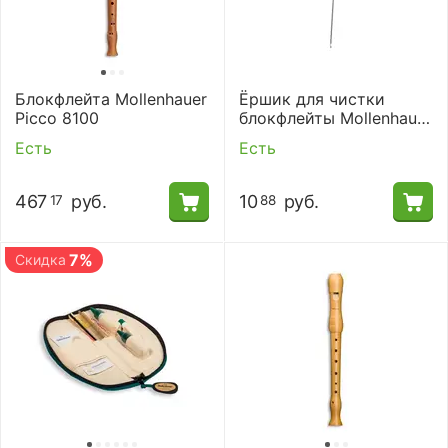
Блокфлейта Mollenhauer
Ёршик для чистки
Picco 8100
блокфлейты Mollenhauer
6151
Есть
Есть
467
руб.
10
руб.
17
88
7%
Скидка