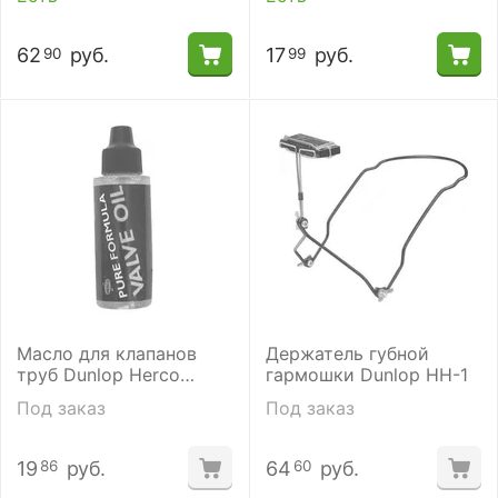
62
руб.
17
руб.
90
99
Масло для клапанов
Держатель губной
труб Dunlop Herco
гармошки Dunlop HH-1
HE448SI
Под заказ
Под заказ
19
руб.
64
руб.
86
60