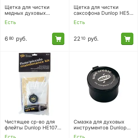
Щетка для чистки
Щетка для чистки
медных духовых
саксофона Dunlop HE56
инструментов Dunlop
SAX SWAB
Есть
Есть
HE83J
6
руб.
22
руб.
80
10
Чистящее ср-во для
Смазка для духовых
флейты Dunlop HE107
инструментов Dunlop
FLUTE- MAINT KIT
HE91
Есть
Есть