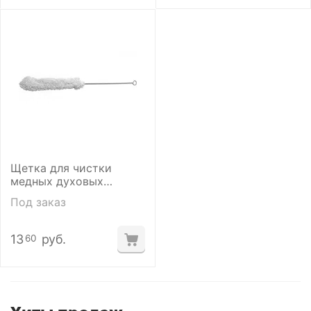
Щетка для чистки
медных духовых
инструментов Dunlop
Под заказ
HE3001
13
руб.
60