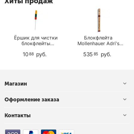
Хиты продаж
Ёршик для чистки
Блокфлейта
блокфлейты
Mollenhauer Adri's
Mollenhauer 6151
Dream 4117 Soprano
10
руб.
535
руб.
88
85
Магазин
Оформление заказа
Контакты