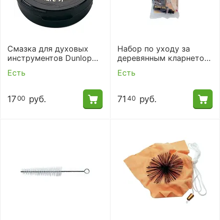
Смазка для духовых
Набор по уходу за
инструментов Dunlop
деревянным кларнетом
HE70 CORK GREASE
Dunlop HE105 CLRNT
Есть
Есть
WOOD-MAINT KIT
17
руб.
71
руб.
00
40