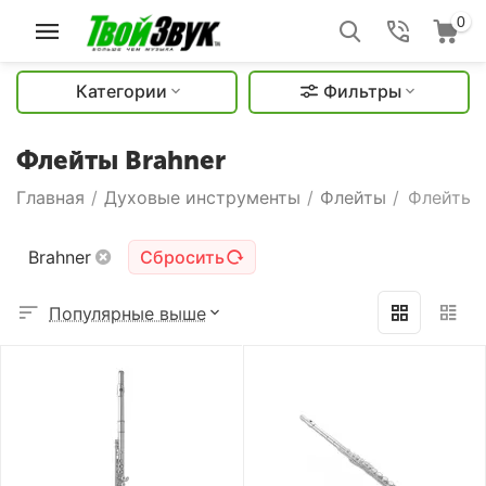
0
Категории
Фильтры
Флейты Brahner
Главная
/
Духовые инструменты
/
Флейты
/
Флейты B
Brahner
Сбросить
Популярные выше