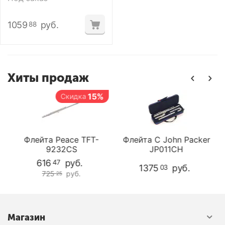
1059
руб.
88
Хиты продаж
15%
Скидка
S
Флейта Peace TFT-
Флейта C John Packer
9232CS
JP011CH
616
руб.
47
1375
руб.
03
725
руб.
25
Магазин