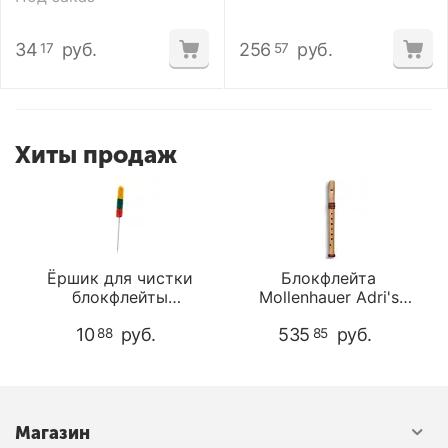
34
руб.
256
руб.
17
57
Хиты продаж
Ёршик для чистки
Блокфлейта
блокфлейты
Mollenhauer Adri's
Mollenhauer 6151
Dream 4117 Soprano
10
руб.
535
руб.
88
85
Магазин