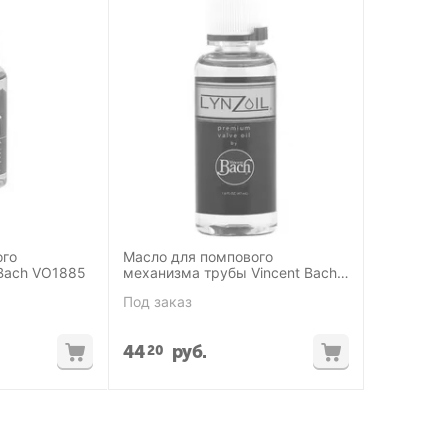
ого
Масло для помпового
Bach VO1885
механизма трубы Vincent Bach
VOLZ12
Под заказ
44
руб.
20