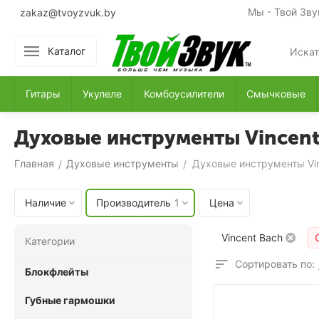
Мы - Твой Зву
zakaz@tvoyzvuk.by
Каталог
Гитары
Укулеле
Комбоусилители
Смычковые
Духовые инструменты Vincent
Главная
Духовые инструменты
Духовые инструменты Vi
/
/
Наличие
Производитель
1
Цена
Vincent Bach
Категории
Сортировать по:
Блокфлейты
Губные гармошки