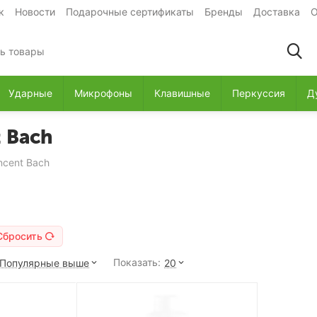
к
Новости
Подарочные сертификаты
Бренды
Доставка
О
Ударные
Микрофоны
Клавишные
Перкуссия
Д
 Bach
ncent Bach
Сбросить
Показать:
Популярные выше
20