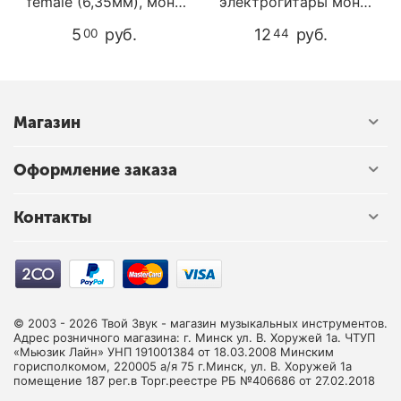
female (6,35мм), моно,
электрогитары моно
Soundking CC216
Hosco OJ-50
5
руб.
12
руб.
00
44
Магазин
Оформление заказа
Контакты
© 2003 - 2026 Твой Звук - магазин музыкальных инструментов.
Адрес розничного магазина: г. Минск ул. В. Хоружей 1а. ЧТУП
«Мьюзик Лайн» УНП 191001384 от 18.03.2008 Минским
горисполкомом, 220005 а/я 75 г.Минск, ул. В. Хоружей 1а
помещение 187 рег.в Торг.реестре РБ №406686 от 27.02.2018