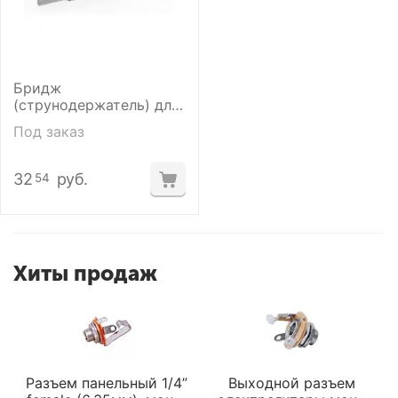
Бридж
(струнодержатель) для
акустической гитары
Под заказ
Акустик Вуд AW-
320450-А
32
руб.
54
Хиты продаж
Разъем панельный 1/4”
Выходной разъем