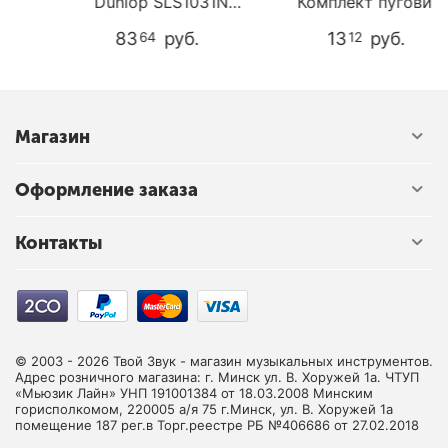
Dunlop SLS1031N
Комплект пуговиц
STRPLK DUAL DSN
(держателей ремня).
83
руб.
13
руб.
64
12
Магазин
Оформление заказа
Контакты
© 2003 - 2026 Твой Звук - магазин музыкальных инструментов.
Адрес розничного магазина: г. Минск ул. В. Хоружей 1а. ЧТУП
«Мьюзик Лайн» УНП 191001384 от 18.03.2008 Минским
горисполкомом, 220005 а/я 75 г.Минск, ул. В. Хоружей 1а
помещение 187 рег.в Торг.реестре РБ №406686 от 27.02.2018