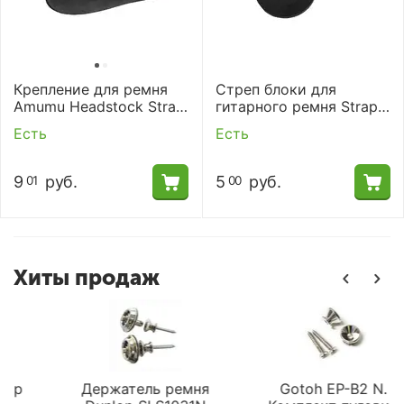
Крепление для ремня
Стреп блоки для
Amumu Headstock Strap
гитарного ремня Strap
Link
Block Amumu
Есть
Есть
9
руб.
5
руб.
01
00
Хиты продаж
p
Держатель ремня
Gotoh EP-B2 N.