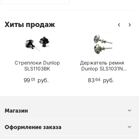
Хиты продаж
Стреплоки Dunlop
Держатель ремня
SLS1103BK
Dunlop SLS1031N
y
STRPLK DUAL DSN
99
руб.
83
руб.
01
64
Магазин
Оформление заказа