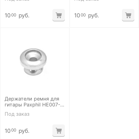
10
руб.
10
руб.
00
00
Держатели ремня для
гитары Paxphil HE007-
CR
Под заказ
10
руб.
00