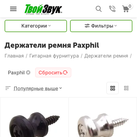
0
Категории
Фильтры
Держатели ремня Paxphil
Главная
/
Гитарная фурнитура
/
Держатели ремня
/
Д
Paxphil
Сбросить
Популярные выше