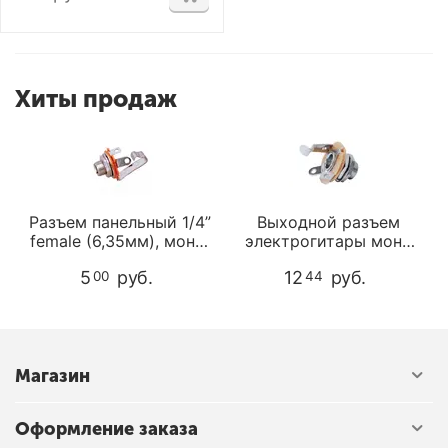
Хиты продаж
Разъем панельный 1/4”
Выходной разъем
female (6,35мм), моно,
электрогитары моно
Soundking CC216
Hosco OJ-50
5
руб.
12
руб.
00
44
Магазин
Оформление заказа