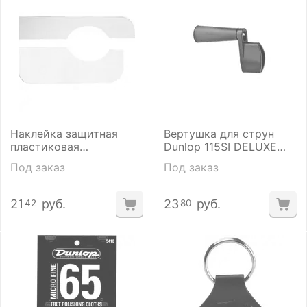
Наклейка защитная
Вертушка для струн
пластиковая
Dunlop 115SI DELUXE
прозрачная для гитары
S/W BASS
Под заказ
Под заказ
Dunlop HE203
21
руб.
23
руб.
42
80