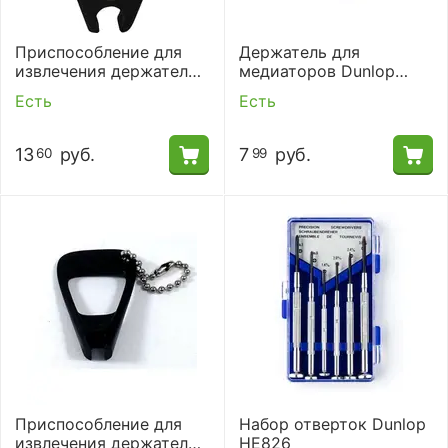
Приспособление для
Держатель для
извлечения держателя
медиаторов Dunlop
струны Dunlop 7017J
5001 SCOTTY BLK PK
Есть
Есть
Bridge Pin Puller
HLDR-60/JAR
13
руб.
7
руб.
60
99
Приспособление для
Набор отверток Dunlop
извлечения держателя
HE826