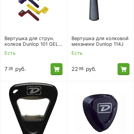
Вертушка для струн.
Вертушка для колковой
колков Dunlop 101 GELS
механики Dunlop 114J
PEGWINDERS-JAR/50
Есть
Есть
7
руб.
22
руб.
28
98