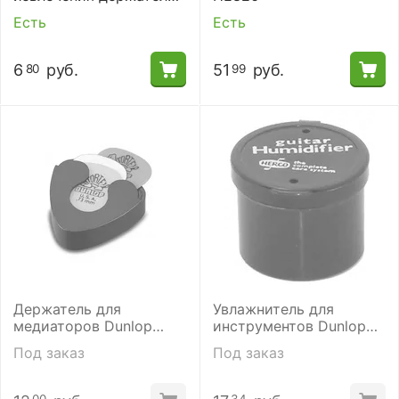
струны Dunlop 7016J
Есть
Есть
BRIDGE PIN OPENER
6
руб.
51
руб.
80
99
Держатель для
Увлажнитель для
медиаторов Dunlop
инструментов Dunlop
5000
Herco HE360 SI
Под заказ
Под заказ
GUARDFATHER
HUMIDIFIER