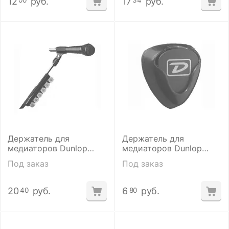
12
руб.
17
руб.
00
34
Держатель для
Держатель для
медиаторов Dunlop
медиаторов Dunlop
5010SI DNLP 7" BLK STD
5006
Под заказ
Под заказ
PKHL
20
руб.
6
руб.
40
80