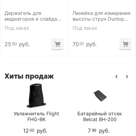
Держатель для
Линейка для измерения
медиаторов и слайда
высоты струн Dunlop
Dunlop 5015SI SLIDE-
DGT04 System 65
Под заказ
Под заказ
PICK STD HOLDER
25
руб.
70
руб.
50
01
Хиты продаж
Увлажнитель Flight
Батарейный отсек
FHG-BK
Belcat BH-200
12
руб.
7
руб.
00
99