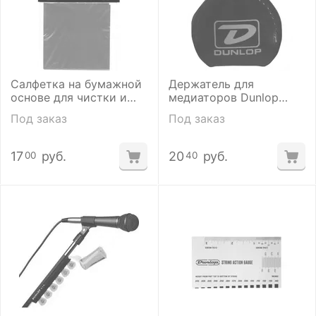
Салфетка на бумажной
Держатель для
основе для чистки и
медиаторов Dunlop
полировки гитарных
5201 PICKERS POUCH
Под заказ
Под заказ
ладов Dunlop 5410
"D" -16/JAR
MICRO FRET CLOTH
17
руб.
20
руб.
00
40