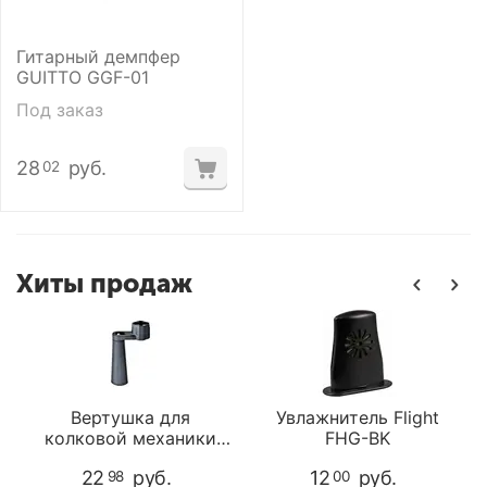
Гитарный демпфер
GUITTO GGF-01
Под заказ
28
руб.
02
Хиты продаж
Вертушка для
Увлажнитель Flight
колковой механики
FHG-BK
Dunlop 114J
22
руб.
12
руб.
98
00