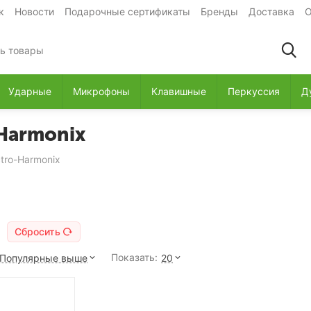
к
Новости
Подарочные сертификаты
Бренды
Доставка
О
Ударные
Микрофоны
Клавишные
Перкуссия
Д
-Harmonix
tro-Harmonix
Сбросить
Показать:
Популярные выше
20