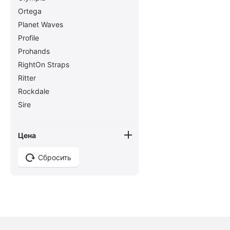
Ortega
Planet Waves
Profile
Prohands
RightOn Straps
Ritter
Rockdale
Sire
SoLo (Пенза)
Soundking
Цена
Spira
Сбросить
Superior
Travelite
Washburn
Wlada-Buk
АМС
Лютнер