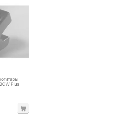
рогитары
-BOW Plus