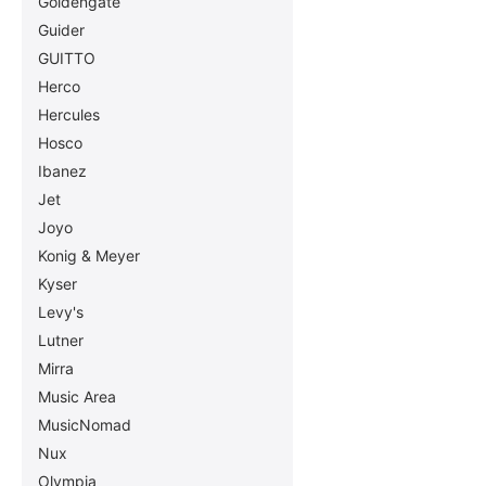
Goldengate
Guider
GUITTO
Herco
Hercules
Hosco
Ibanez
Jet
Joyo
Konig & Meyer
Kyser
Levy's
Lutner
Mirra
Music Area
MusicNomad
Nux
Olympia