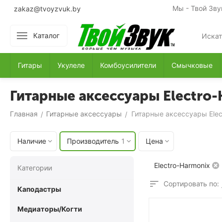
Мы - Твой Зву
zakaz@tvoyzvuk.by
Каталог
Гитары
Укулеле
Комбоусилители
Смычковые
Гитарные аксессуары Electro
Главная
Гитарные аксессуары
Гитарные аксессуары Elec
/
/
Наличие
Производитель
1
Цена
Electro-Harmonix
Категории
Сортировать по:
Каподастры
Медиаторы/Когти