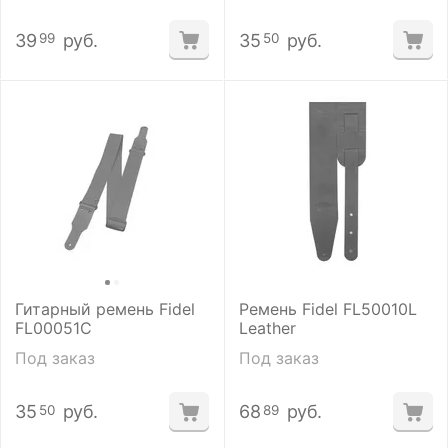
39
руб.
35
руб.
99
50
Гитарный ремень Fidel
Ремень Fidel FL50010L
FL00051C
Leather
Под заказ
Под заказ
35
руб.
68
руб.
50
89