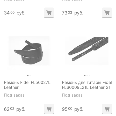
34
руб.
73
руб.
00
03
Ремень Fidel FL50027L
Ремень для гитары Fidel
Leather
FL60009L21L Leather 21
Под заказ
Под заказ
62
руб.
95
руб.
02
00