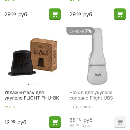
29
руб.
29
руб.
99
99
7%
Скидка
Увлажнитель для
Чехол для укулеле
укулеле FLIGHT FHU-BK
сопрано Flight UBS
Есть
Под заказ
88
руб.
40
12
руб.
99
94
руб.
59