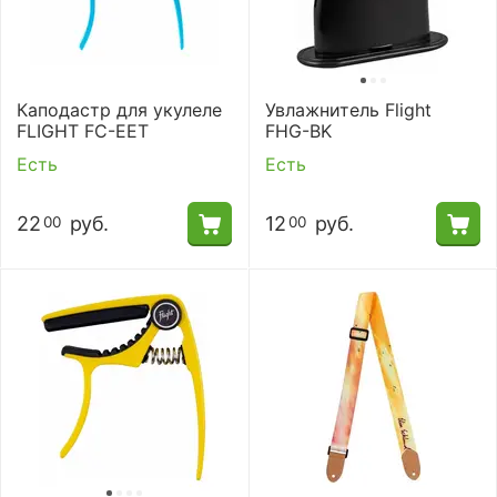
Каподастр для укулеле
Увлажнитель Flight
FLIGHT FC-EET
FHG-BK
Есть
Есть
22
руб.
12
руб.
00
00