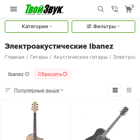
0
Категории
Фильтры
Электроакустические Ibanez
Главная
/
Гитары
/
Акустические гитары
/
Электроак
Ibanez
Сбросить
Популярные выше