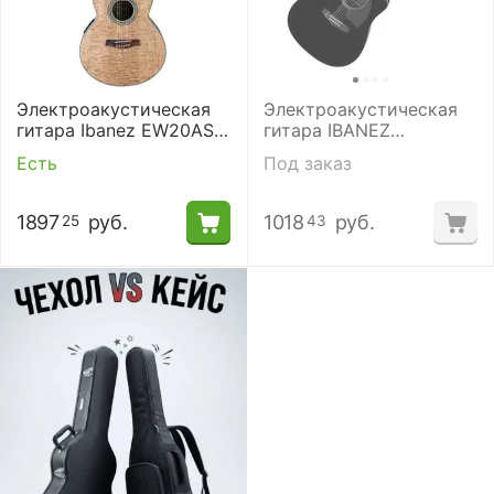
Электроакустическая
Электроакустическая
гитара Ibanez EW20ASE
гитара IBANEZ
NT
PF15ECE-BK
Есть
Под заказ
1897
руб.
1018
руб.
25
43