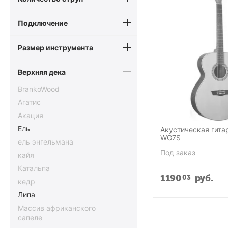
Подключение
Размер инструмента
Верхняя дека
BrankoWood
Агатис
Акация
Ель
Акустическая гита
WG7S
ель энгельмана
Под заказ
кайя
Катальпа
1190
руб.
03
кедр
Липа
Массив африканского
сапеле