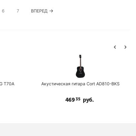
6
7
ВПЕРЕД
стическая гитара Cort AD810-BKS
Акустическая гитара
469
руб.
442
р
35
05