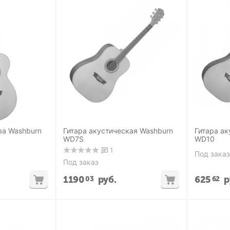
ра Washburn
Гитара акустическая Washburn
Гитара ак
WD7S
WD10
1
Под заказ
Под заказ
1190
руб.
625
р
03
62