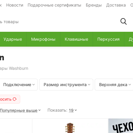
к
Новости
Подарочные сертификаты
Бренды
Доставка
О
Ударные
Микрофоны
Клавишные
Перкуссия
Д
n
тары Washburn
Подключение
Размер инструмента
Верхняя дека
осить
Показать:
Популярные выше
19