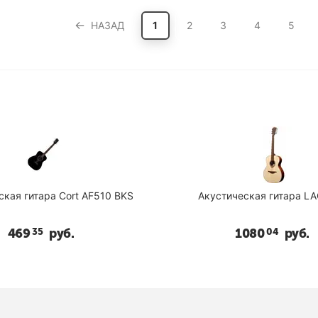
НАЗАД
1
2
3
4
5
 BKS
Акустическая гитара LAG T70A
Аку
1080
руб.
04