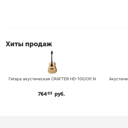
Хиты продаж
кая CRAFTER HD-100/OP.N
Акустическая гитара Cort AF510
4
руб.
469
руб.
03
35