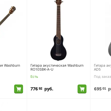
ая Washburn
Гитара акустическая Washburn
Гитара ак
RO10SBK-A-U
AD5
Есть
Под заказ
776
руб.
695
р
92
01