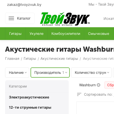
Мы - Твой Зву
zakaz@tvoyzvuk.by
Каталог
Гитары
Укулеле
Комбоусилители
Смычковые
Акустические гитары Washbur
Главная
Гитары
Акустические гитары
Акустические ги
/
/
/
Наличие
Производитель
1
Количество струн
Washburn
Сбр
Категории
Сортировать по:
Электроакустические
12-ти струнные гитары