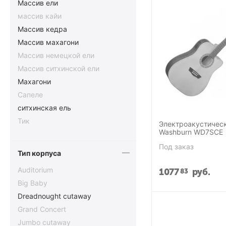
Массив ели
массив кайи
Массив кедра
Массив махагони
Массив немецкой ели
Массив ситхинской ели
Махагони
Сапеле
ситхинская ель
Тик
Электроакустическ
Washburn WD7SCE
Под заказ
Тип корпуса
Auditorium
1077
руб.
83
Big Baby
Dreadnought cutaway
Grand Concert
Jumbo cutaway