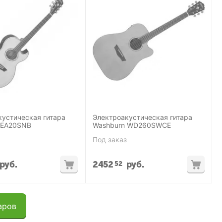
кустическая гитара
Электроакустическая гитара
 EA20SNB
Washburn WD260SWCE
Под заказ
руб.
2452
руб.
52
аров