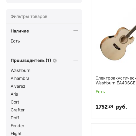
Фильтры товаров
Наличие
Есть
Производитель (1)
Washburn
Электроакустическ
Alhambra
Washburn EA40SCE
Alvarez
Есть
Aris
Cort
1752
руб.
24
Crafter
Doff
Fender
Flight