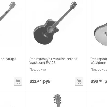
ая гитара
Электроакустическая гитара
Электроа
Washburn EA12B
Washburn
Под заказ
Под заказ
811
руб.
898
р
47
98