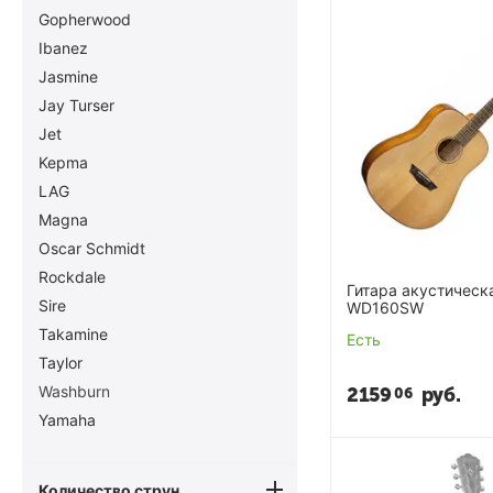
Gopherwood
Ibanez
Jasmine
Jay Turser
Jet
Kepma
LAG
Magna
Oscar Schmidt
Rockdale
Гитара акустическ
Sire
WD160SW
Takamine
Есть
Taylor
Washburn
2159
руб.
06
Yamaha
Количество струн