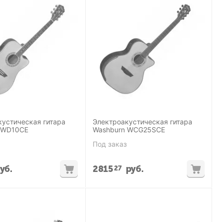
кустическая гитара
Электроакустическая гитара
 WD10CE
Washburn WCG25SCE
Под заказ
уб.
2815
руб.
27