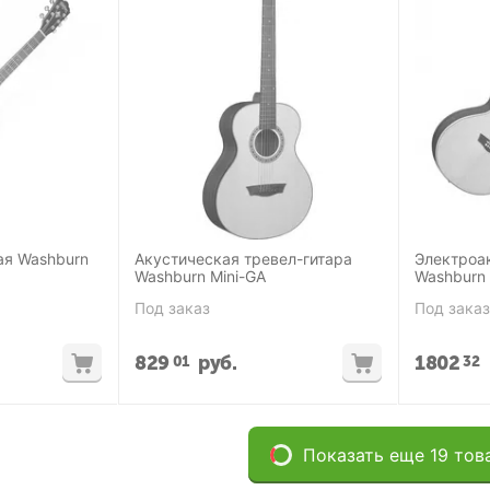
ая Washburn
Акустическая тревел-гитара
Электроа
Washburn Mini-GA
Washburn
Под заказ
Под заказ
829
руб.
1802
01
32
Показать еще 19 тов