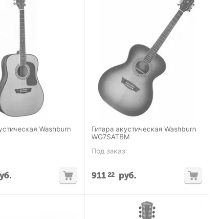
устическая Washburn
Гитара акустическая Washburn
WG7SATBM
Под заказ
уб.
911
руб.
22