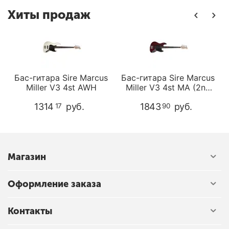
Хиты продаж
s
Бас-гитара Sire Marcus
Бас-гитара Sire Marcus
Miller V3 4st AWH
Miller V3 4st MA (2nd
Gen)
1314
руб.
1843
руб.
17
90
Магазин
Оформление заказа
Контакты