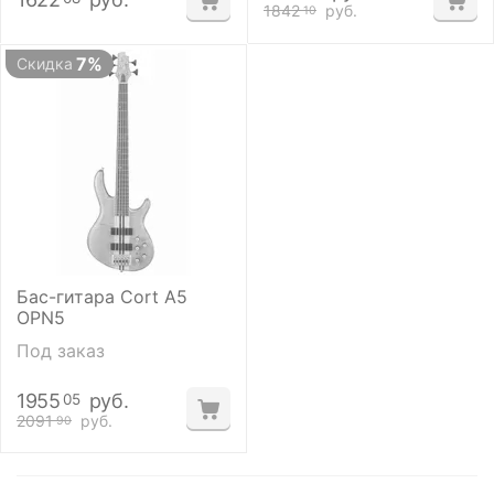
1842
руб.
10
7%
Скидка
Бас-гитара Cort A5
OPN5
Под заказ
1955
руб.
05
2091
руб.
90