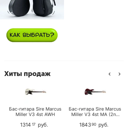
Хиты продаж
s
Бас-гитара Sire Marcus
Бас-гитара Sire Marcus
Miller V3 4st AWH
Miller V3 4st MA (2nd
Gen)
1314
руб.
1843
руб.
17
90