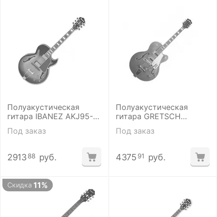
Полуакустическая
Полуакустическая
гитара IBANEZ AKJ95-
гитара GRETSCH
VYS ARTCORE JAZZ
G5420T ELECTROMATIC
Под заказ
Под заказ
HOLLOW BODY ORANGE
2913
руб.
4375
руб.
88
91
11%
Скидка