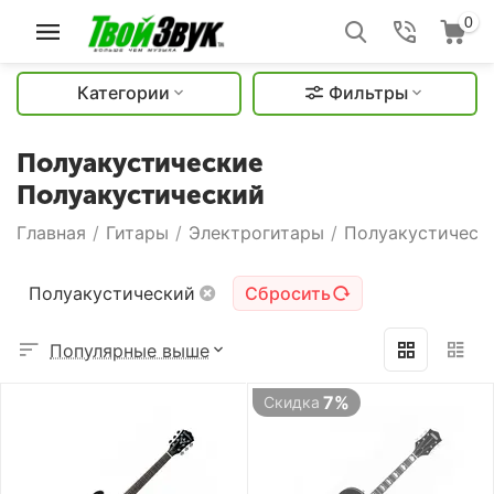
0
Категории
Фильтры
Полуакустические
Полуакустический
Главная
/
Гитары
/
Электрогитары
/
Полуакустическ
Полуакустический
Сбросить
Популярные выше
7%
Скидка