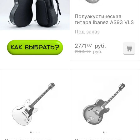
Полуакустическая
гитара Ibanez AS93 VLS
Под заказ
2771
руб.
07
2965
руб.
05