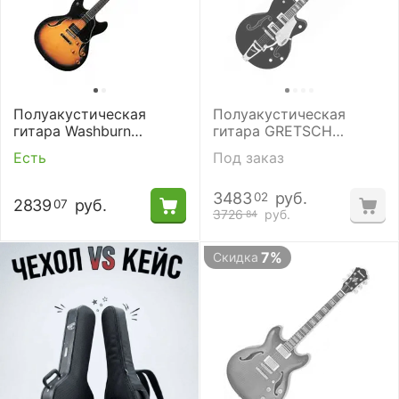
Полуакустическая
Полуакустическая
гитара Washburn
гитара GRETSCH
HB30TSK
G5420T ELECTROMATIC
Есть
Под заказ
HOLLOW BODY BLACK
3483
руб.
02
2839
руб.
07
3726
руб.
84
7%
Скидка