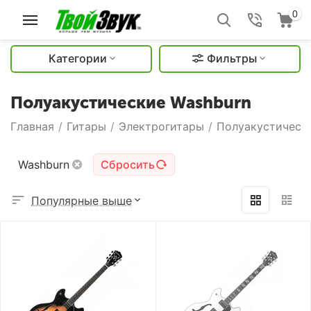
0
Категории
Фильтры
Полуакустические Washburn
Главная
/
Гитары
/
Электрогитары
/
Полуакустическ
Washburn
Сбросить
Популярные выше