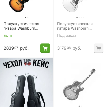
Полуакустическая
Полуакустическая
гитара Washburn
гитара Washburn
HB30TSK
HB35WHK с кейсом
Есть
Под заказ
2839
руб.
3179
руб.
07
08