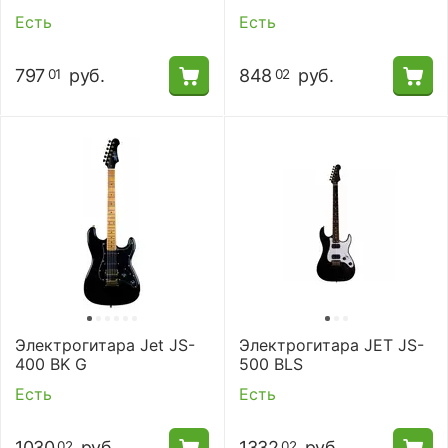
Есть
Есть
797
руб.
848
руб.
01
02
Электрогитара Jet JS-
Электрогитара JET JS-
400 BK G
500 BLS
Есть
Есть
1030
руб.
1332
руб.
02
02