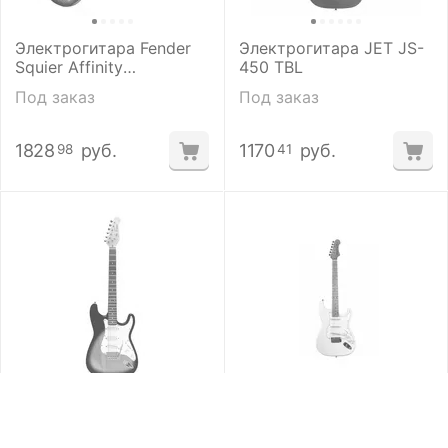
Электрогитара Fender
Электрогитара JET JS-
Squier Affinity
450 TBL
Stratocaster FMT HSS
Под заказ
Под заказ
MN SSB
1828
руб.
1170
руб.
98
41
Электрогитара Jay
ЭЛЕКТРОГИТАРА JET
Turser JT-300-TSB
JS-300 OW