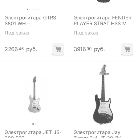
Электрогитара GTRS
Электрогитара FENDER
S801 WH +
PLAYER STRAT HSS MN
комбоусилитель Mooer
BLK
Под заказ
Под заказ
GCA5 BK
2266
руб.
3916
руб.
46
90
Электрогитара JET JS-
Электрогитара Jay