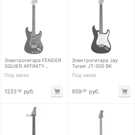
Электрогитара FENDER
Электрогитара Jay
SQUIER AFFINITY
Turser JT-300 BK
STRATOCASTER HSS
Под заказ
Под заказ
LRL MONTEGO BLACK
METALLIC
1233
руб.
659
руб.
18
01