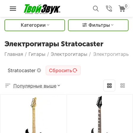
0
Категории
Фильтры
Электрогитары Stratocaster
Главная
/
Гитары
/
Электрогитары
/
Электрогитары S
Stratocaster
Сбросить
Популярные выше