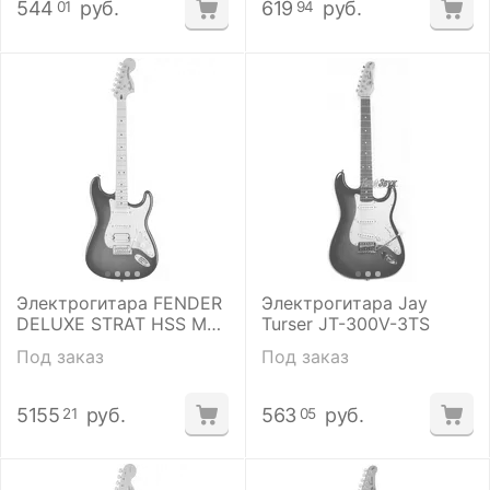
544
руб.
619
руб.
01
94
Электрогитара FENDER
Электрогитара Jay
DELUXE STRAT HSS MN
Turser JT-300V-3TS
TBS
Под заказ
Под заказ
5155
руб.
563
руб.
21
05