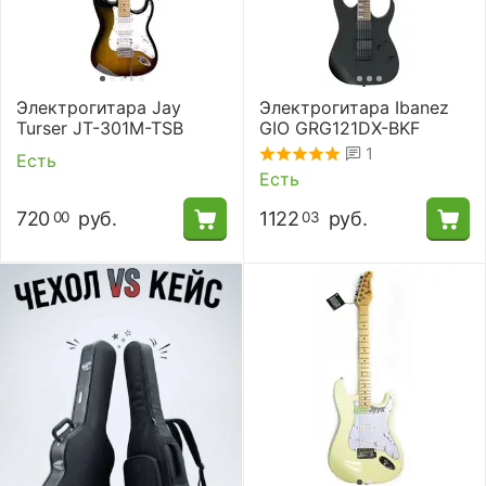
Электрогитара Jay
Электрогитара Ibanez
Turser JT-301M-TSB
GIO GRG121DX-BKF
1
Есть
Есть
720
руб.
1122
руб.
00
03