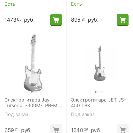
Есть
Есть
1473
руб.
895
руб.
05
31
Электрогитара Jay
Электрогитара JET JS-
Turser JT-300M-LPB-M-
450 TBK
U
Под заказ
Под заказ
659
руб.
1240
руб.
01
05