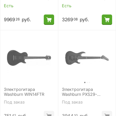
кейсом)
чехлом)
Есть
Есть
9969
руб.
3269
руб.
26
08
Электрогитара
Электрогитара
Washburn WIN14FTR
Washburn PXS29-
7FRDSAM
Под заказ
Под заказ
751
руб.
3944
руб.
42
10