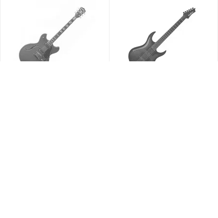
Полуакустическая
Электрогитара
гитара Washburn
Washburn XMPRO2FBB
HB35WRK
Под заказ
Под заказ
3046
руб.
1462
руб.
48
04