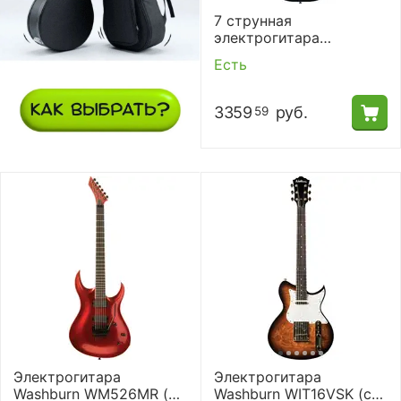
7 струнная
электрогитара
Washburn PXM27EC
Есть
3359
руб.
59
Электрогитара
Электрогитара
Washburn WM526MR (с
Washburn WIT16VSK (с