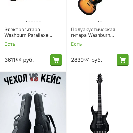
Электрогитара
Полуакустическая
Washburn Parallaxe
гитара Washburn
PXM18EB
HB30TSK
Есть
Есть
3611
руб.
2839
руб.
68
07