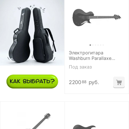
Электрогитара
Washburn Parallaxe
PXL100B
Под заказ
2200
руб.
88