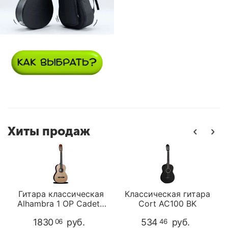
Хиты продаж
Гитара классичеcкая
Классическая гитара
с
Alhambra 1 OP Cadete
Cort AC100 BK
3/4
1830
руб.
534
руб.
06
46