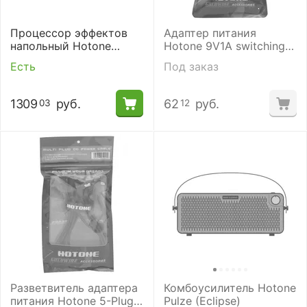
Процессор эффектов
Адаптер питания
напольный Hotone
Hotone 9V1A switching
Ampero One
power
Есть
Под заказ
1309
руб.
62
руб.
03
12
Разветвитель адаптера
Комбоусилитель Hotone
питания Hotone 5-Plug
Pulze (Eclipse)