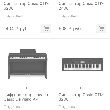
Синтезатор Casio CTK-
Синтезатор Casio CTK-
6200
2400
Под заказ
Под заказ
1404
руб.
608
руб.
81
04
Цифровое фортепиано
Синтезатор Casio CTK-
Casio Celviano AP-
3200
460BN
Под заказ
Под заказ