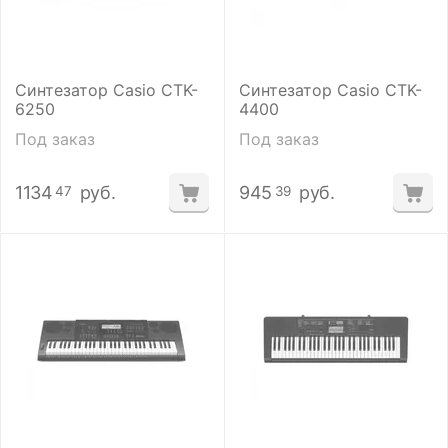
Синтезатор Casio CTK-
Синтезатор Casio CTK-
6250
4400
Под заказ
Под заказ
1134
руб.
945
руб.
47
39