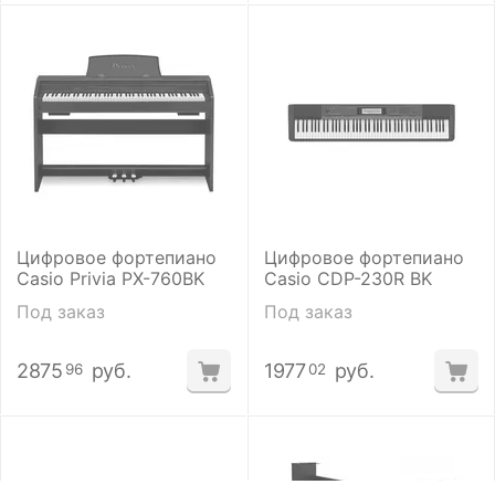
Цифровое фортепиано
Цифровое фортепиано
Casio Privia PX-760BK
Casio CDP-230R BK
Под заказ
Под заказ
2875
руб.
1977
руб.
96
02