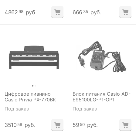
4862
руб.
666
руб.
98
35
Цифровое пианино
Блок питания Casio AD-
Casio Privia PX-770BK
E95100LG-P1-OP1
Под заказ
Под заказ
3510
руб.
59
руб.
59
50