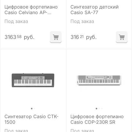
Цифровое фортепиано
Синтезатор детский
Casio Celviano AP-
Casio SA-77
260BK
Под заказ
Под заказ
3163
руб.
316
руб.
58
21
Синтезатор Casio CTK-
Цифровое фортепиано
1500
Casio CDP-230R SR
Под заказ
Под заказ