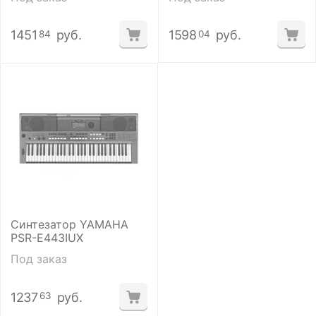
1451
руб.
1598
руб.
84
04
Синтезатор YAMAHA
PSR-E443IUX
Под заказ
1237
руб.
63